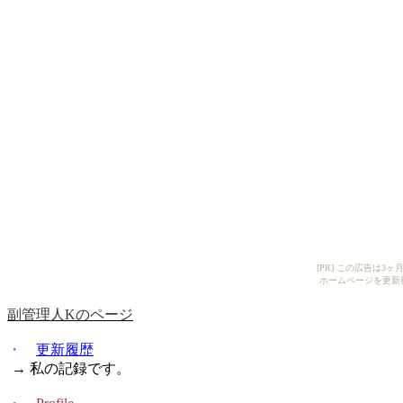
[PR] この広告は
ホームページを更新
副管理人
K
のページ
・
更新履歴
→ 私の記録です。